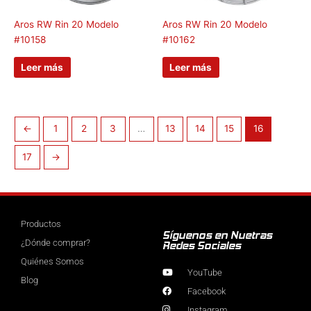
Aros RW Rin 20 Modelo
Aros RW Rin 20 Modelo
#10158
#10162
Leer más
Leer más
←
1
2
3
…
13
14
15
16
17
→
Productos
Síguenos en Nuetras
¿Dónde comprar?
Redes Sociales
Quiénes Somos
YouTube
Blog
Facebook
Instagram