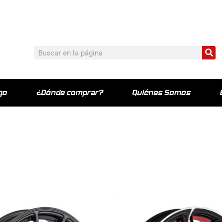
c_html/wp-content/plugins/elementor-pro/modules/theme-bu
Bu
Buscar
go
¿Dónde comprar?
Quiénes Somos