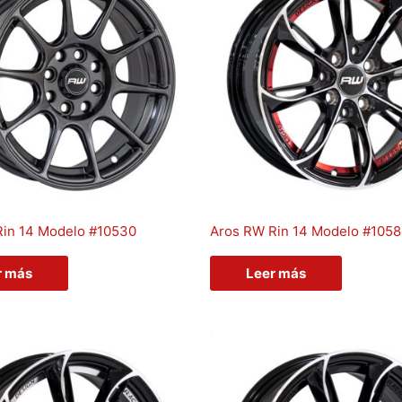
Rin 14 Modelo #10530
Aros RW Rin 14 Modelo #105
r más
Leer más