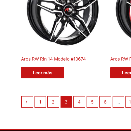
Aros RW Rin 14 Modelo #10674
Aros RW 
Leer más
Lee
←
1
2
3
4
5
6
…