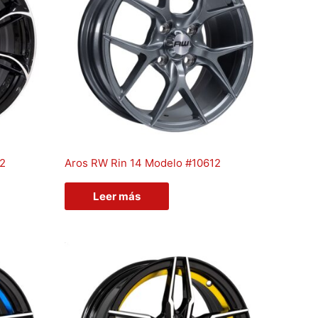
92
Aros RW Rin 14 Modelo #10612
Leer más