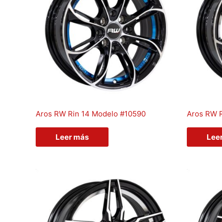
Aros RW Rin 14 Modelo #10590
Aros RW R
Leer más
Lee