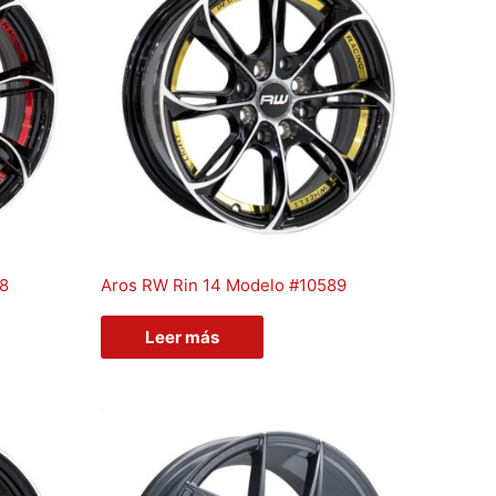
88
Aros RW Rin 14 Modelo #10589
Leer más