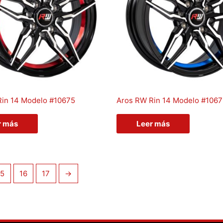
Rin 14 Modelo #10675
Aros RW Rin 14 Modelo #106
r más
Leer más
15
16
17
→