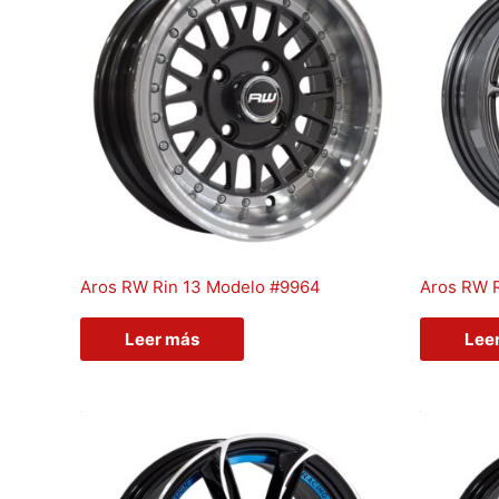
Aros RW Rin 13 Modelo #9964
Aros RW 
Leer más
Lee