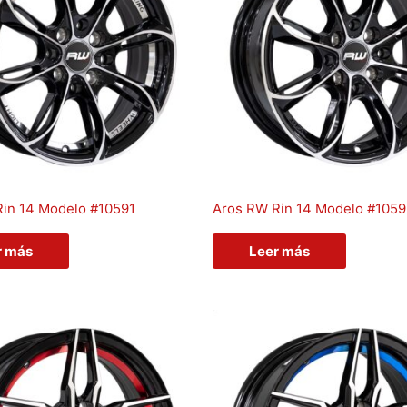
in 14 Modelo #10591
Aros RW Rin 14 Modelo #105
r más
Leer más