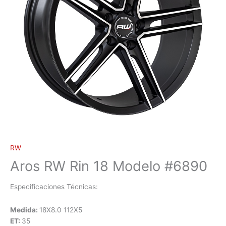
RW
Aros RW Rin 18 Modelo #6890
Especificaciones Técnicas:
Medida:
18X8.0 112X5
ET:
35