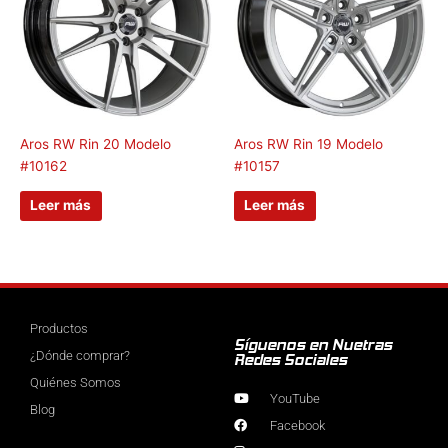
Aros RW Rin 20 Modelo
Aros RW Rin 19 Modelo
#10162
#10157
Leer más
Leer más
Productos
Síguenos en Nuetras
¿Dónde comprar?
Redes Sociales
Quiénes Somos
YouTube
Blog
Facebook