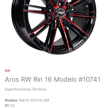
RW
Aros RW Rin 16 Modelo #10741
Especificaciones Técnicas:
Medida:
16X7.5 100/114.3X8
ET:
33