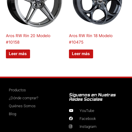
Aros RW Rin 20 Modelo
Aros RW Rin 18 Modelo
#10158
#10475
Leer más
Leer más
Productos
Síguenos en Nuetras
¿Dónde comprar?
Redes Sociales
Quiénes Somos
YouTube
Blog
Facebook
Instagram