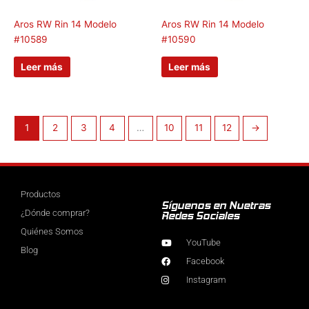
Aros RW Rin 14 Modelo
Aros RW Rin 14 Modelo
#10589
#10590
Leer más
Leer más
1
2
3
4
…
10
11
12
→
Productos
Síguenos en Nuetras
¿Dónde comprar?
Redes Sociales
Quiénes Somos
YouTube
Blog
Facebook
Instagram