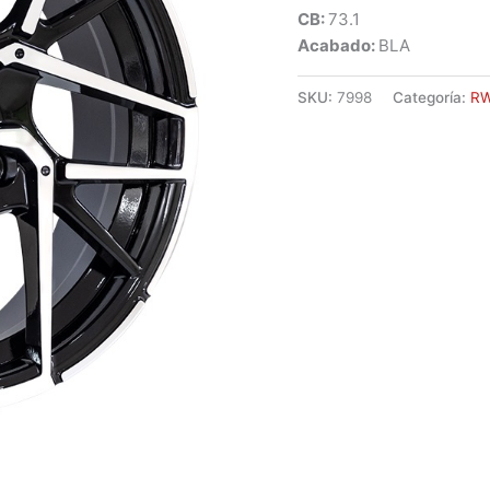
CB:
73.1
Acabado:
BLA
SKU:
7998
Categoría:
R