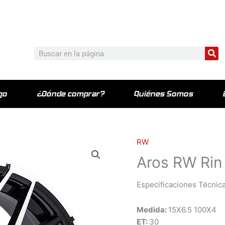
c_html/wp-content/plugins/elementor-pro/modules/theme-bu
Bu
Buscar
go
¿Dónde comprar?
Quiénes Somos
RW
Aros RW Rin
Especificaciones Técnica
Medida:
15X6.5 100X4
ET:
30