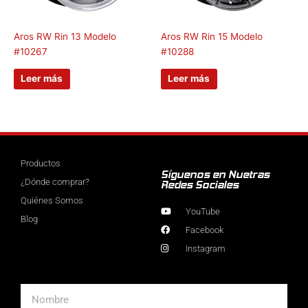
Aros RW Rin 13 Modelo
Aros RW Rin 15 Modelo
#10267
#10288
Leer más
Leer más
Productos
Síguenos en Nuetras
¿Dónde comprar?
Redes Sociales
Quiénes Somos
YouTube
Blog
Facebook
Instagram
Nombre