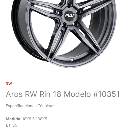
RW
Aros RW Rin 18 Modelo #10351
Especificaciones Técnicas:
Medida:
18X8.5 108X5
ET:
35