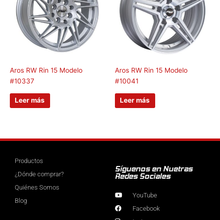
Aros RW Rin 15 Modelo
Aros RW Rin 15 Modelo
#10337
#10041
Leer más
Leer más
Productos
Síguenos en Nuetras
¿Dónde comprar?
Redes Sociales
Quiénes Somos
YouTube
Blog
Facebook