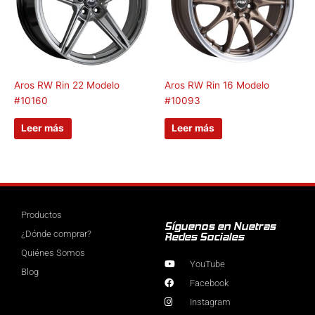
Aros RW Rin 22 Modelo
Aros RW Rin 16 Modelo
#10160
#10093
Leer más
Leer más
Productos
Síguenos en Nuetras
¿Dónde comprar?
Redes Sociales
Quiénes Somos
YouTube
Blog
Facebook
Instagram