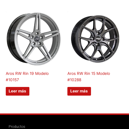
Aros RW Rin 19 Modelo
Aros RW Rin 15 Modelo
#10157
#10288
Leer más
Leer más
Productos