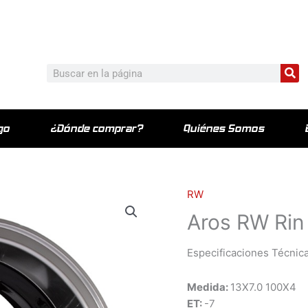
c_html/wp-content/plugins/elementor-pro/modules/theme-bu
Bu
Buscar
go
¿Dónde comprar?
Quiénes Somos
RW
Aros RW Rin
Especificaciones Técnica
Medida:
13X7.0 100X4
ET:
-7