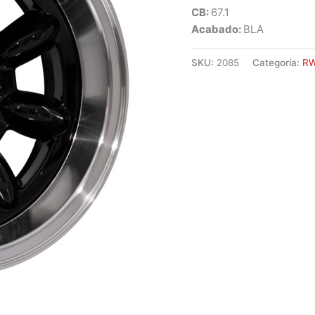
CB:
67.1
Acabado:
BLA
SKU:
2085
Categoría:
R