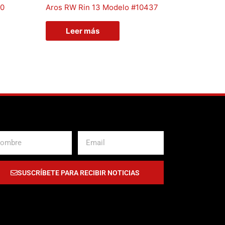
30
Aros RW Rin 13 Modelo #10437
Leer más
bre
Email
SUSCRÍBETE PARA RECIBIR NOTICIAS