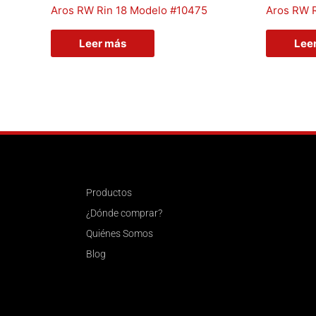
Aros RW Rin 18 Modelo #10475
Aros RW 
Leer más
Lee
Productos
¿Dónde comprar?
Quiénes Somos
Blog