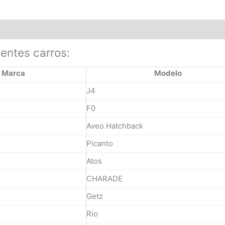
ientes carros:
Marca
Modelo
J4
F0
Aveo Hatchback
Picanto
Atos
CHARADE
Getz
Rio