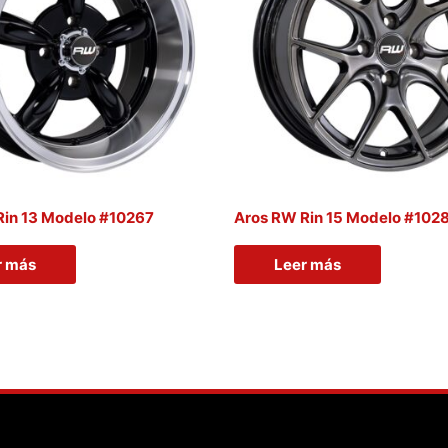
Rin 13 Modelo #10267
Aros RW Rin 15 Modelo #102
r más
Leer más