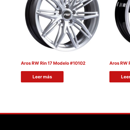
Aros RW Rin 17 Modelo #10102
Aros RW 
Leer más
Lee