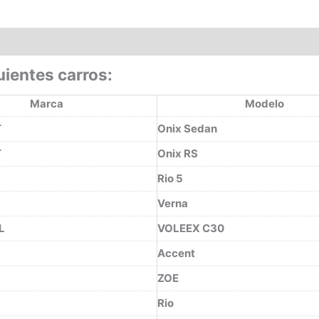
uientes carros:
Marca
Modelo
T
Onix Sedan
T
Onix RS
Rio 5
Verna
L
VOLEEX C30
Accent
ZOE
Rio