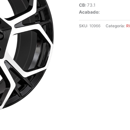
CB:
73.1
Acabado:
SKU:
10966
Categoría:
R