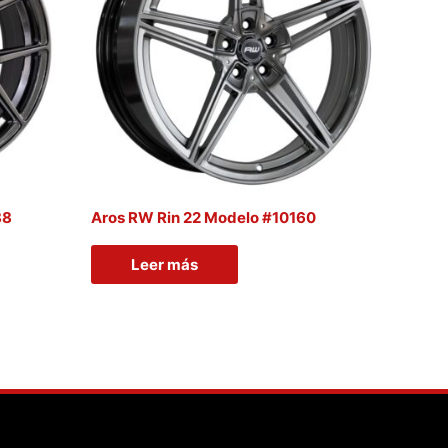
88
Aros RW Rin 22 Modelo #10160
Leer más