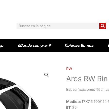
c_html/wp-content/plugins/elementor-pro/modules/theme-bu
Bu
Buscar
go
¿Dónde comprar?
Quiénes Somos
RW
Aros RW Rin
Especificaciones Técnica
Medida:
17X7.5 100/114
ET:
25