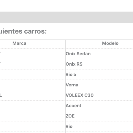
uientes carros:
Marca
Modelo
T
Onix Sedan
T
Onix RS
Rio 5
Verna
L
VOLEEX C30
Accent
ZOE
Rio