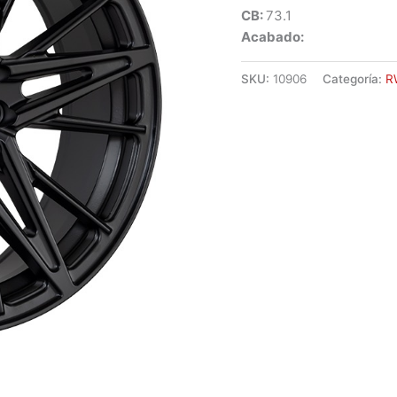
CB:
73.1
Acabado:
SKU:
10906
Categoría:
R