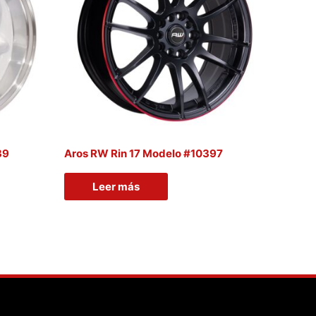
39
Aros RW Rin 17 Modelo #10397
Leer más