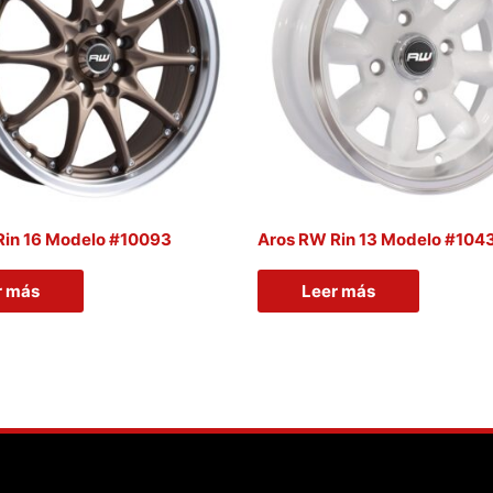
Rin 16 Modelo #10093
Aros RW Rin 13 Modelo #104
r más
Leer más