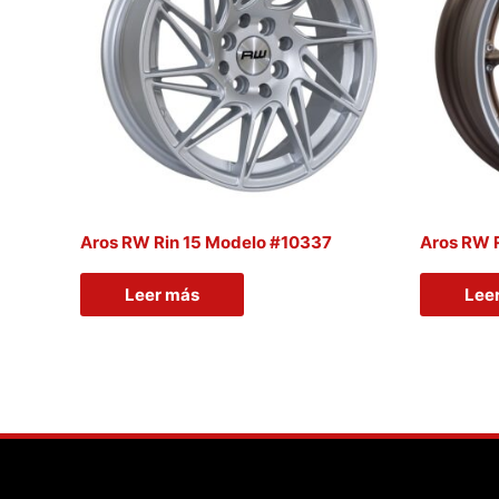
Aros RW Rin 15 Modelo #10337
Aros RW 
Leer más
Lee