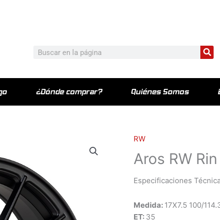
c_html/wp-content/plugins/elementor-pro/modules/theme-bu
Bu
Buscar
go
¿Dónde comprar?
Quiénes Somos
RW
Aros RW Rin
Especificaciones Técnica
Medida:
17X7.5 100/114
ET:
35