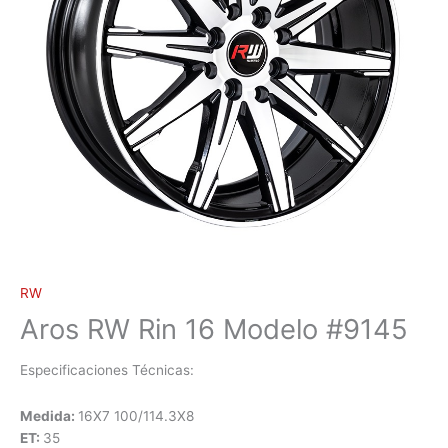
RW
Aros RW Rin 16 Modelo #9145
Especificaciones Técnicas:
Medida:
16X7 100/114.3X8
ET:
35