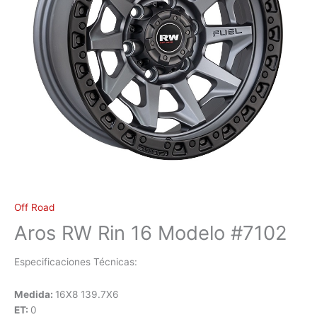
Off Road
Aros RW Rin 16 Modelo #7102
Especificaciones Técnicas:
Medida:
16X8 139.7X6
ET:
0