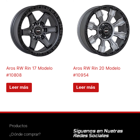
Aros RW Rin 17 Modelo
Aros RW Rin 20 Modelo
#10808
#10954
Leer más
Leer más
Productos
Síguenos en Nuetras
¿Dónde comprar?
Redes Sociales