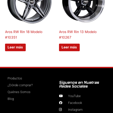
Aros RW Rin 18 Modelo
Aros RW Rin 13 Modelo
#10351
#10267
Leer más
Leer más
Productos
Síguenos en Nuetras
¿Dónde comprar?
Redes Sociales
Quiénes Somos
YouTube
Blog
Facebook
Instagram