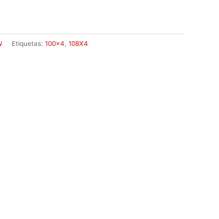
W
Etiquetas:
100x4
,
108X4