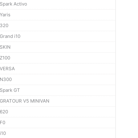
Spark Activo
Yaris
320
Grand i10
SKIN
Z100
VERSA
N300
Spark GT
GRATOUR V5 MINIVAN
620
F0
i10