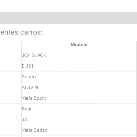
ientes carros:
Modelo
JOY BLACK
E JS1
Soluto
ALSVIN
Yaris Sport
Beat
J4
Yaris Sedan