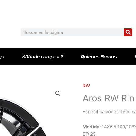
c_html/wp-content/plugins/elementor-pro/modules/theme-bu
Bu
Buscar
go
¿Dónde comprar?
Quiénes Somos
RW
Aros RW Rin
Especificaciones Técnica
Medida:
14X6.5 100/108
ET:
25