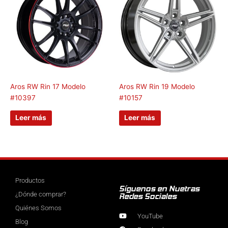
Aros RW Rin 17 Modelo
Aros RW Rin 19 Modelo
#10397
#10157
Leer más
Leer más
Productos
Síguenos en Nuetras
¿Dónde comprar?
Redes Sociales
Quiénes Somos
YouTube
Blog