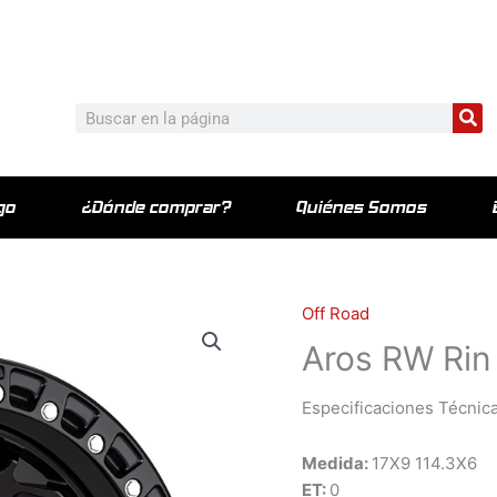
c_html/wp-content/plugins/elementor-pro/modules/theme-bu
Bu
Buscar
go
¿Dónde comprar?
Quiénes Somos
Off Road
Aros RW Rin
Especificaciones Técnica
Medida:
17X9 114.3X6
ET:
0