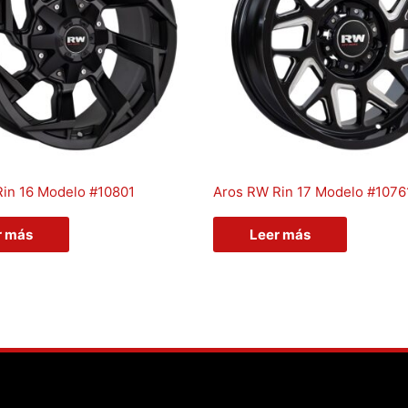
in 16 Modelo #10801
Aros RW Rin 17 Modelo #1076
r más
Leer más