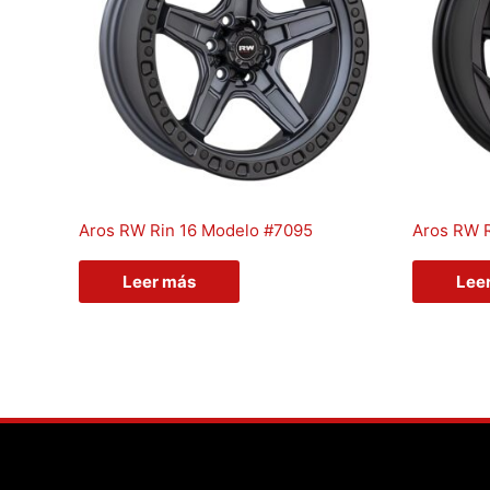
Aros RW Rin 16 Modelo #7095
Aros RW R
Leer más
Lee