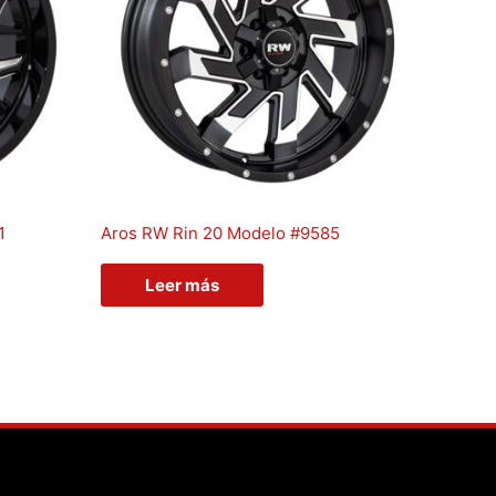
1
Aros RW Rin 20 Modelo #9585
Leer más