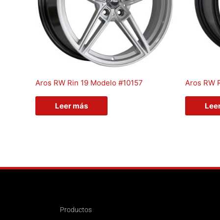
Aros RW Rin 19 Modelo #10157
Aros RW 
Leer más
Lee
Productos