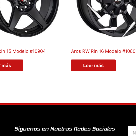
Rin 15 Modelo #10904
Aros RW Rin 16 Modelo #108
r más
Leer más
Síguenos en Nuetras Redes Sociales
Nom