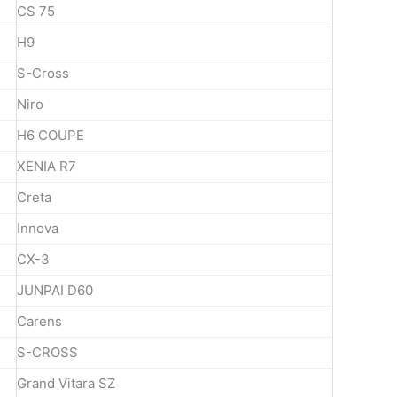
CS 75
H9
S-Cross
Niro
H6 COUPE
XENIA R7
Creta
Innova
CX-3
JUNPAI D60
Carens
S-CROSS
Grand Vitara SZ