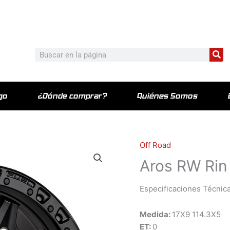
c_html/wp-content/plugins/elementor-pro/modules/theme-bu
Bu
Buscar
go
¿Dónde comprar?
Quiénes Somos
Off Road
Aros RW Rin
Especificaciones Técnica
Medida:
17X9 114.3X5
ET:
0