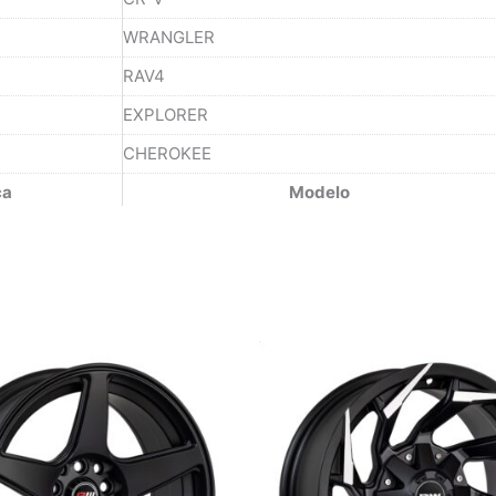
WRANGLER
RAV4
EXPLORER
CHEROKEE
ca
Modelo