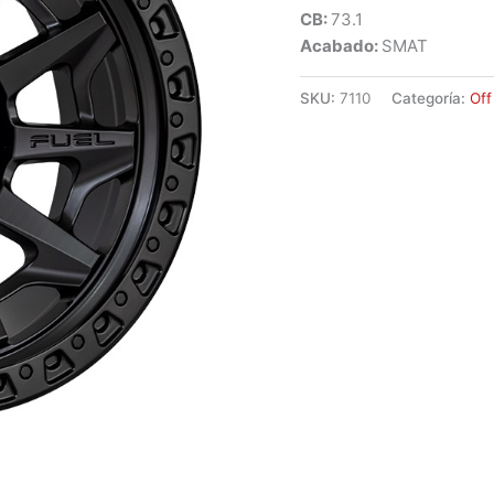
CB:
73.1
Acabado:
SMAT
SKU:
7110
Categoría:
Off