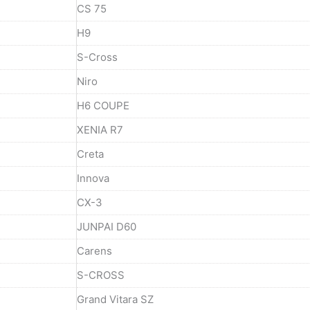
CS 75
H9
S-Cross
Niro
H6 COUPE
XENIA R7
Creta
Innova
CX-3
JUNPAI D60
Carens
S-CROSS
Grand Vitara SZ