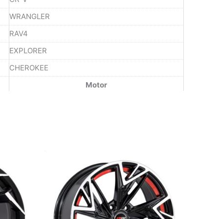
WRANGLER
RAV4
EXPLORER
CHEROKEE
Motor