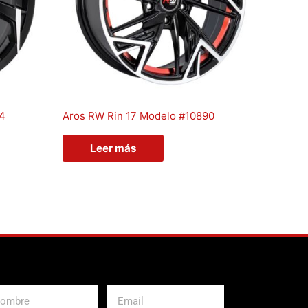
04
Aros RW Rin 17 Modelo #10890
Leer más
bre
Email