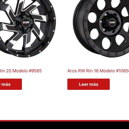
Rin 20 Modelo #9585
Aros RW Rin 16 Modelo #1085
r más
Leer más