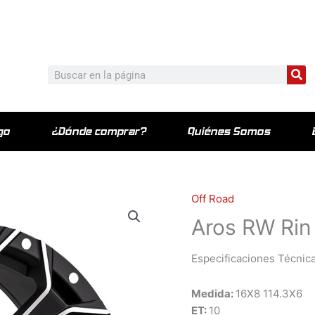
c_html/wp-content/plugins/elementor-pro/modules/theme-bu
Bu
Buscar
go
¿Dónde comprar?
Quiénes Somos
Off Road
Aros RW Rin
Especificaciones Técnica
Medida:
16X8 114.3X6
ET:
10