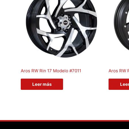
Aros RW Rin 17 Modelo #7011
Aros RW 
Leer más
Lee