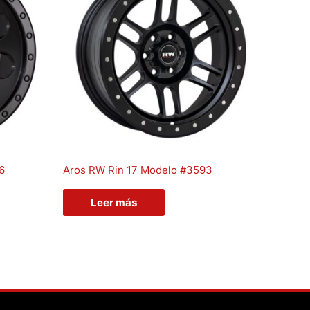
6
Aros RW Rin 17 Modelo #3593
Leer más