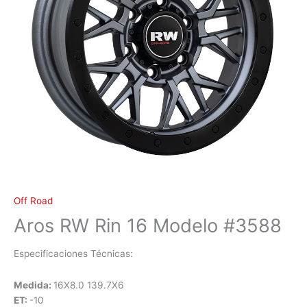
Off Road
Aros RW Rin 16 Modelo #3588
Especificaciones Técnicas:
Medida:
16X8.0 139.7X6
ET:
-10