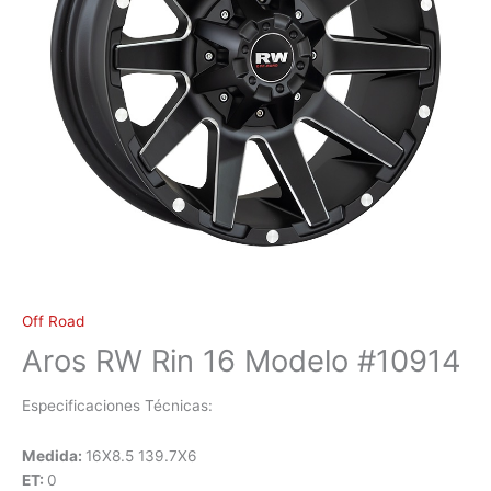
Off Road
Aros RW Rin 16 Modelo #10914
Especificaciones Técnicas:
Medida:
16X8.5 139.7X6
ET:
0