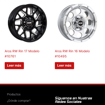
Aros RW Rin 17 Modelo
Aros RW Rin 16 Modelo
#10761
#10495
Leer más
Leer más
Productos
Síguenos en Nuetras
¿Dónde comprar?
Redes Sociales