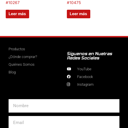
#10267
#10475
Leer más
Leer más
Productos
Síguenos en Nuetras
¿Dónde comprar?
Redes Sociales
Quiénes Somos
YouTube
Blog
Facebook
Instagram
Nombre
Email