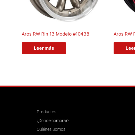
Aros RW Rin 13 Modelo #10438
Aros RW 
Leer más
Lee
Productos
¿Dónde comprar?
Quiénes Somos