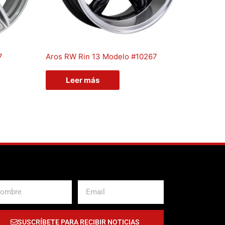
7
Aros RW Rin 13 Modelo #10267
Leer más
bre
Email
SUSCRÍBETE PARA RECIBIR NOTICIAS