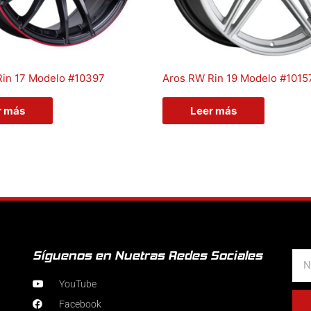
Rin 17 Modelo #10397
Aros RW Rin 19 Modelo #1015
r más
Leer más
Síguenos en Nuetras Redes Sociales
Nom
YouTube
Facebook