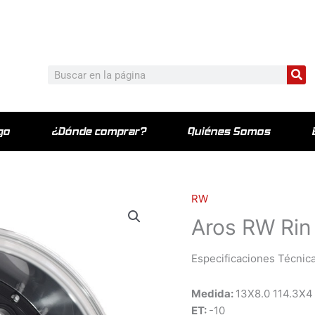
c_html/wp-content/plugins/elementor-pro/modules/theme-bu
Bu
Buscar
go
¿Dónde comprar?
Quiénes Somos
RW
Aros RW Rin
Especificaciones Técnica
Medida:
13X8.0 114.3X4
ET:
-10